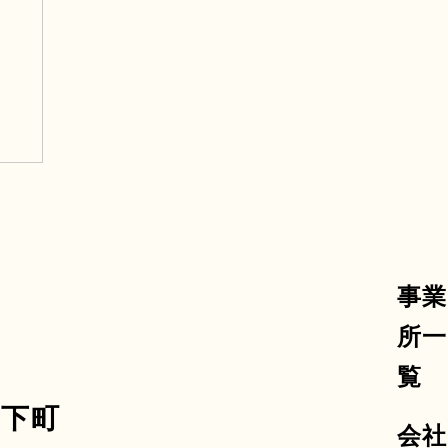
事業
所一
知
覧
山下町
会社