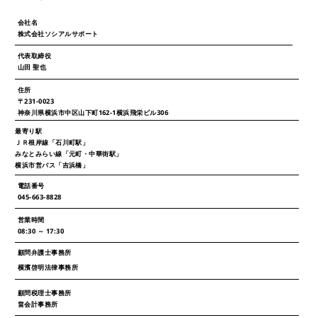
会社名
株式会社ソシアルサポート
代表取締役
山田 聖也
住所
〒231-0023
神奈川県横浜市中区山下町162-1横浜飛栄ビル306
最寄り駅
ＪＲ根岸線「石川町駅」
みなとみらい線「元町・中華街駅」
横浜市営バス「吉浜橋」
電話番号
045-663-8828
営業時間
08:30 ～ 17:30
顧問弁護士事務所
横濱啓明法律事務所
顧問税理士事務所
畠会計事務所