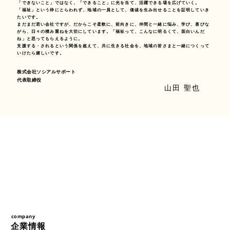
「できないこと」ではなく、「できること」に光を当て、活躍できる場を広げていく。
「福祉」という枠にとらわれず、地域の一員として、価値を生み出せることを証明していき
たいです。
まだまだ若い会社ですが、だからこそ柔軟に、前向きに、仲間と一緒に悩み、学び、喜びな
がら、日々の積み重ねを大切にしています。「福祉って、こんなに明るくて、面白いんだ
ね」と思ってもらえるように。
支援する・されるという関係を超えて、共に生きる社会を、地域の皆さまと一緒につくって
いけたら嬉しいです。
株式会社ソシアルサポート
代表取締役
山田 聖也
company
企業情報