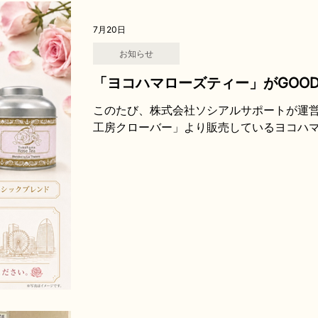
7月20日
お知らせ
「ヨコハマローズティー」がGOODI
このたび、株式会社ソシアルサポートが運営
工房クローバー」より販売しているヨコハ
ーズ2階の「GOODIES YOKOHAMA」
ズティーは、横浜・元町の紅茶専門店「ラ
た香り豊かな紅茶に、国内で育てられたバ
ルローズティーです。 商品の缶ラベルには
を込めて描いた作品を使用しています。ま
にも利用者が携わっています。 味わいだけ
くりの背景も含めてお楽しみいただける商
お土産や贈り物にもおすすめです。 今回の
コハマローズティーを知っていただくとと
に感じていただく機会につながれば幸いです
の際は、ぜひGOODIES YOKOHAMAにて