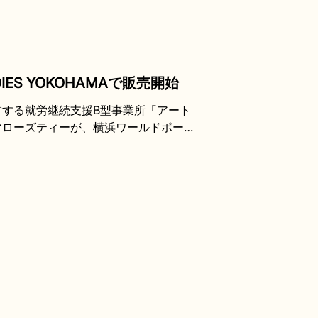
ES YOKOHAMAで販売開始
する就労継続支援B型事業所「アート
マローズティーが、横浜ワールドポータ
にて販売開始となりました。 ヨコハマロー
・テイエール」にブレンドしていただい
ラを合わせた、華やかな香りのオリジナ
、アート工房クローバーの利用者が心
た、ラベル貼りや梱包などの商品づくり
でなく、横浜らしいデザインや商品づ
品として、ご自宅用はもちろん、横浜の
販売開始を通じて、より多くの方にヨ
もに、障害のある方の仕事や活躍を身近
。 横浜ワールドポーターズへお越し
お手に取って