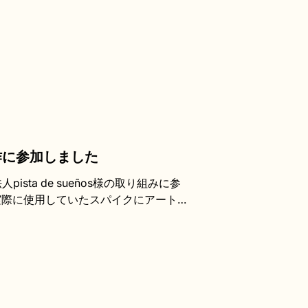
作に参加しました
ta de sueños様の取り組みに参
実際に使用していたスパイクにアートを
N」に関わらせていただきました。 本企画
ル」の力で地域福祉の活性化を目指す取り
目を終えたスパイクを破棄するのでは
まれ変わらせることで、スポーツが持つ
よる社会参加をつなげることを目的とし
world/top/3696 今回のスパイクアートでは、