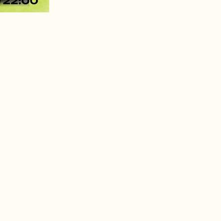
齋藤選手の笑顔から感じる温かさや華やか
ー映像から感じた力強さや迫力を「虎」のモ
強さ、その両面を表現した世界にひとつだけ
アルサポートでは、今後もスポーツ・アー