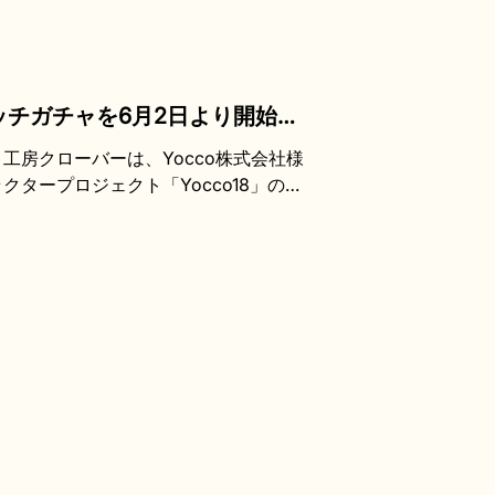
缶バッチガチャを6月2日より開始し
工房クローバーは、Yocco株式会社様
クタープロジェクト「Yocco18」の寄
 本企画では、Yocco18のキャラク
円のガチャガチャ形式で販売します。売
福祉協議会」のヨコ寄付へ寄付され、ひと
施設を退所した若者など、制度やサービ
 ガチャガチャは、2026年6月2日よ
されます。 Yocco18は、「身近な地
8区をモチーフにしたキャラクターたち
する横浜18区地域魅力発見プロジェク
区のキャラクターを6区ずつ3弾に分け
港南区・磯子区・金沢区・栄区の6区の