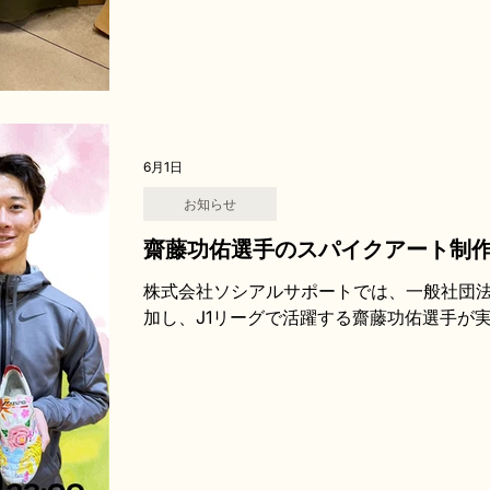
6月1日
お知らせ
齋藤功佑選手のスパイクアート制
株式会社ソシアルサポートでは、一般社団法人pis
加し、J1リーグで活躍する齋藤功佑選手が
施す「齋藤功佑 ART SPIKE AUCTIO
は、「スポーツ × アート × サステナブ
組みです。 アスリートが実際に使用し、役
なく、アート作品として新たな価値へと生
ストーリー、アートの創造性、就労支援に
ています。 https://auction.hattrick.