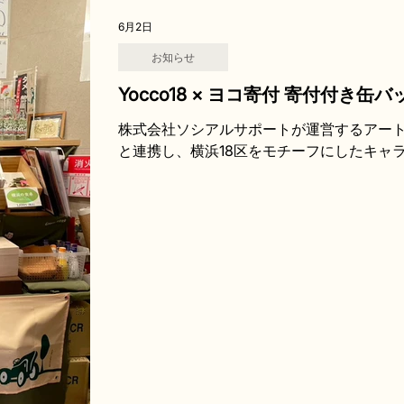
6月2日
お知らせ
Yocco18 × ヨコ寄付 寄付付き
ます
株式会社ソシアルサポートが運営するアート
と連携し、横浜18区をモチーフにしたキャラ
付付き缶バッチガチャ企画に参加いたします。
ターをデザインした缶バッチを、1回500
上のうち1個につき100円が「横浜市社会
り親世帯、不登校の子どもたち、児童養護
スの狭間にある課題への支援に活用されます。
り横浜市庁舎内の「TSUBAKI食堂」様に設置
域を知り、楽しむ」をコンセプトに、横浜1
が、さまざまな地域の魅力や楽しみ方を紹介
トです。 今回の缶バッチガチャは、横浜18
て展開予定です。第1弾では、中区・南区・
キャラクターが登場し